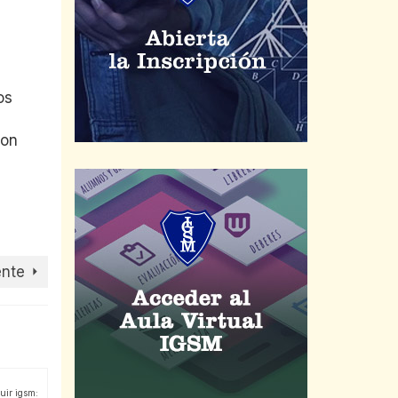
os
con
ente
uir igsm: