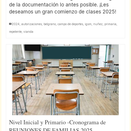
de la documentación lo antes posible. ¡Les
deseamos un gran comienzo de clases 2025!
2024
,
autorizaciones
,
belgrano
,
campo de deportes
,
igsm
,
nuñez
,
primaria
,
repelente
,
vianda
Nivel Inicial y Primario -Cronograma de
REUNIONES DE FAMILIAS 2025