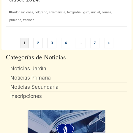
autorizaciones
,
belgrano
,
emergencia
,
fotografia
,
igsm
,
inicial
,
nuñez
,
primario
,
traslado
1
2
3
4
…
7
»
Categorías de Noticias
Noticias Jardín
Noticias Primaria
Noticias Secundaria
Inscripciones