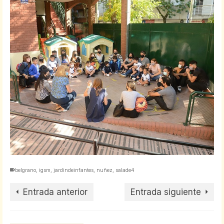
belgrano
,
igsm
,
jardindeinfantes
,
nuñez
,
salade4
Entrada anterior
Entrada siguiente