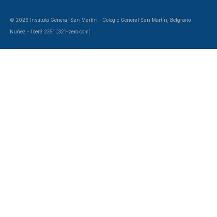
© 2026 Instituto General San Martín - Colegio General San Martín, Belgrano
Nuñez - Iberá 2351 [321-zero.com]