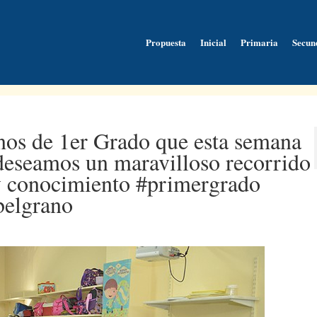
Propuesta
Inicial
Primaria
Secun
nos de 1er Grado que esta semana
deseamos un maravilloso recorrido
 y conocimiento #primergrado
belgrano