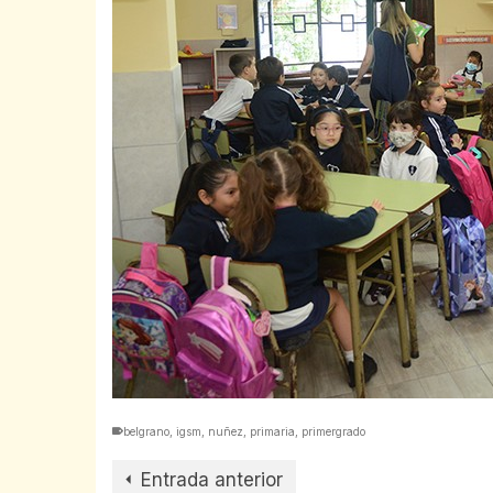
belgrano
,
igsm
,
nuñez
,
primaria
,
primergrado
Entrada anterior