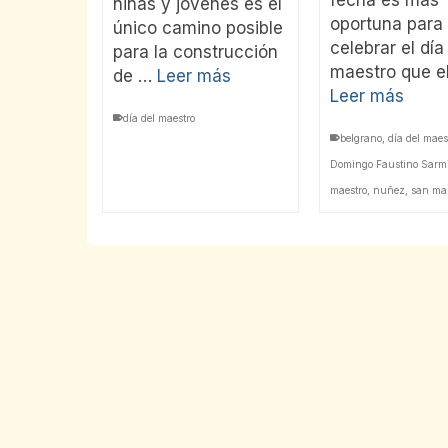
niñas y jóvenes es el
oportuna para
único camino posible
celebrar el día
para la construcción
maestro que e
de …
Leer más
Leer más
día del maestro
belgrano
,
día del maes
Domingo Faustino Sarm
maestro
,
nuñez
,
san mar