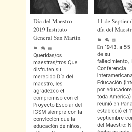
Día del Maestro
11 de Septiem
2019 Instituto
día del Maest
General San Martín
|
|
En 1943, a 55
|
|
de su
Queridas/os
fallecimiento, 
maestras/tros Que
Conferencia
disfruten su
Interamerican
merecido Día del
Educación (in
maestro, les
por educadore
agradezco el
toda América)
compromiso con el
reunió en Pan
Proyecto Escolar del
estableció el 1
IGSM siempre con la
septiembre co
convicción que la
del Maestro: 
educación de niños,
fecha es más