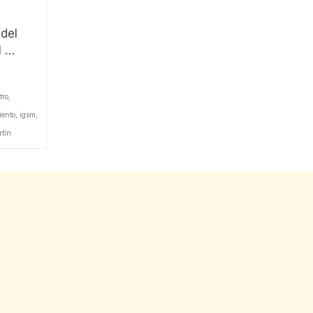
 del
l …
tro
,
iento
,
igsm
,
tín