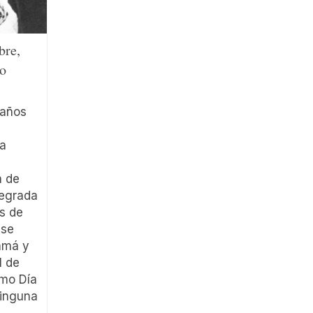
bre,
ro
 años
la
a de
tegrada
s de
 se
amá y
1 de
mo Día
Ninguna