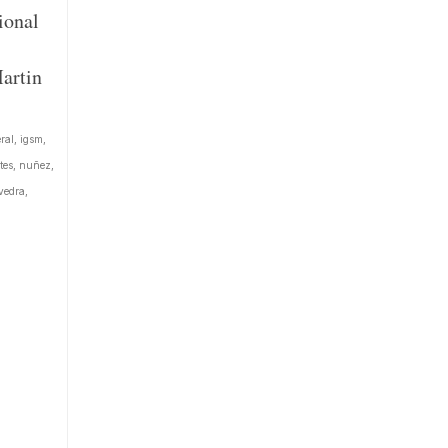
ional
artin
ral
,
igsm
,
tes
,
nuñez
,
vedra
,