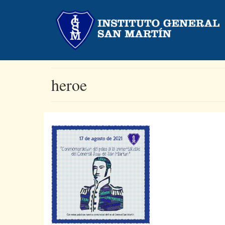
heroe