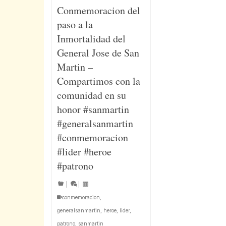
Conmemoracion del
paso a la
Inmortalidad del
General Jose de San
Martin –
Compartimos con la
comunidad en su
honor #sanmartin
#generalsanmartin
#conmemoracion
#lider #heroe
#patrono
|
|
conmemoracion
,
generalsanmartin
,
heroe
,
lider
,
patrono
,
sanmartin