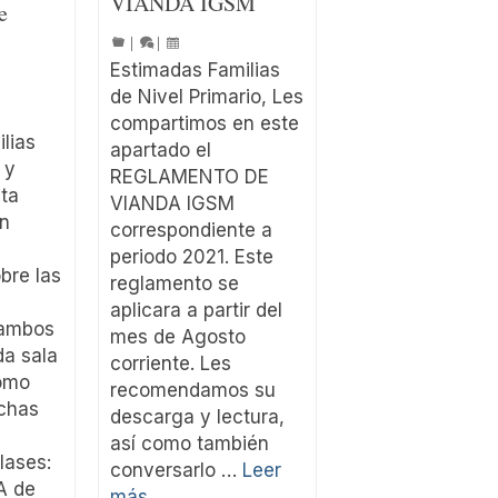
VIANDA IGSM
e
|
|
Estimadas Familias
de Nivel Primario, Les
compartimos en este
lias
apartado el
 y
REGLAMENTO DE
sta
VIANDA IGSM
n
correspondiente a
periodo 2021. Este
bre las
reglamento se
aplicara a partir del
 ambos
mes de Agosto
da sala
corriente. Les
como
recomendamos su
echas
descarga y lectura,
así como también
lases:
conversarlo …
Leer
 de
más