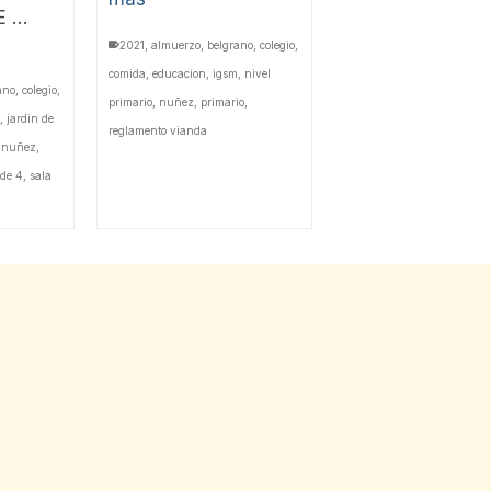
E …
2021
,
almuerzo
,
belgrano
,
colegio
,
comida
,
educacion
,
igsm
,
nivel
ano
,
colegio
,
primario
,
nuñez
,
primario
,
,
jardin de
reglamento vianda
,
nuñez
,
 de 4
,
sala