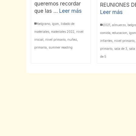
queremos recordar
REUNIONES D
que las …
Leer más
Leer más
belgrano
,
igsm
,
listado de
2021
,
almuerzo
,
belgr
materiales
,
materiales 2022
,
nivel
comida
,
educacion
,
igsm
inicial
,
nivel primario
,
nuñez
,
infantes
,
nivel primario
primaria
,
summer reading
primario
,
sala de 3
,
sala
de 5