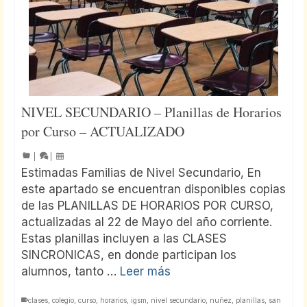
NIVEL SECUNDARIO – Planillas de Horarios
por Curso – ACTUALIZADO
|
|
Estimadas Familias de Nivel Secundario, En
este apartado se encuentran disponibles copias
de las PLANILLAS DE HORARIOS POR CURSO,
actualizadas al 22 de Mayo del año corriente.
Estas planillas incluyen a las CLASES
SINCRONICAS, en donde participan los
alumnos, tanto …
Leer más
clases
,
colegio
,
curso
,
horarios
,
igsm
,
nivel secundario
,
nuñez
,
planillas
,
san