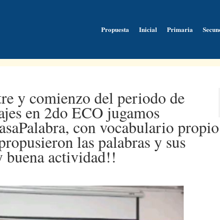
Propuesta
Inicial
Primaria
Secun
tre y comienzo del periodo de
izajes en 2do ECO jugamos
PasaPalabra, con vocabulario propio
propusieron las palabras y sus
 buena actividad!!