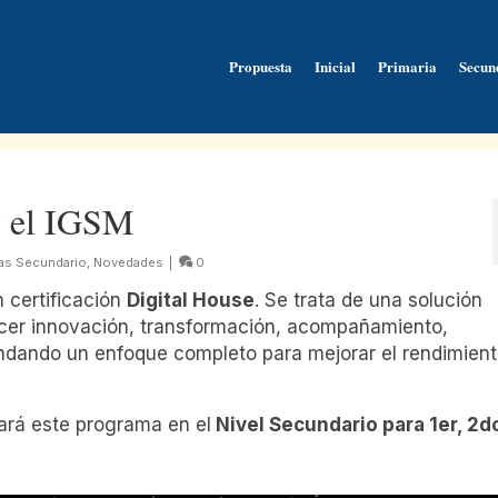
Propuesta
Inicial
Primaria
Secun
 y el IGSM
ias Secundario
,
Novedades
|
0
 certificación
Digital House
. Se trata de una solución
ecer innovación, transformación, acompañamiento,
ndando un enfoque completo para mejorar el rendimient
rá este programa en el
Nivel Secundario para 1er, 2d