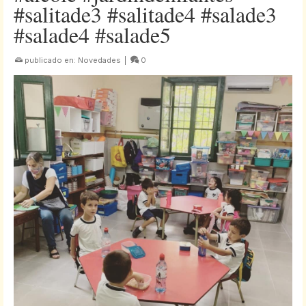
#salitade3 #salitade4 #salade3
#salade4 #salade5
publicado en:
Novedades
|
0