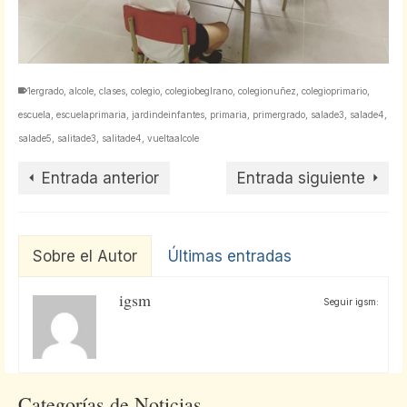
1ergrado
,
alcole
,
clases
,
colegio
,
colegiobeglrano
,
colegionuñez
,
colegioprimario
,
escuela
,
escuelaprimaria
,
jardindeinfantes
,
primaria
,
primergrado
,
salade3
,
salade4
,
salade5
,
salitade3
,
salitade4
,
vueltaalcole
Entrada anterior
Entrada siguiente
Sobre el Autor
Últimas entradas
igsm
Seguir igsm:
Categorías de Noticias