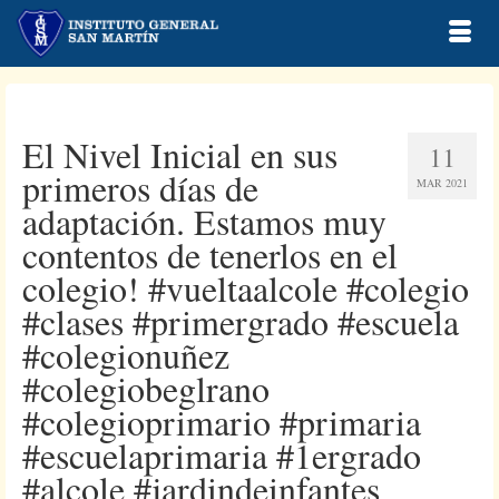
El Nivel Inicial en sus
11
primeros días de
MAR 2021
adaptación. Estamos muy
contentos de tenerlos en el
colegio! #vueltaalcole #colegio
#clases #primergrado #escuela
#colegionuñez
#colegiobeglrano
#colegioprimario #primaria
#escuelaprimaria #1ergrado
#alcole #jardindeinfantes