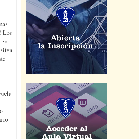
nas
! Los
 en
siten
nte
s
cuela
o
rio