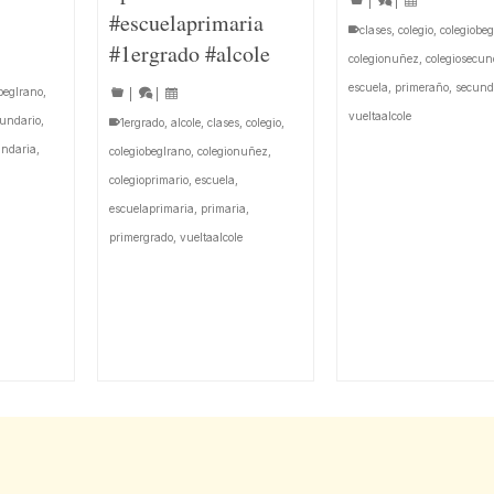
|
|
#escuelaprimaria
clases
,
colegio
,
colegiobeg
#1ergrado #alcole
colegionuñez
,
colegiosecun
escuela
,
primeraño
,
secund
beglrano
,
|
|
vueltaalcole
cundario
,
1ergrado
,
alcole
,
clases
,
colegio
,
undaria
,
colegiobeglrano
,
colegionuñez
,
colegioprimario
,
escuela
,
escuelaprimaria
,
primaria
,
primergrado
,
vueltaalcole