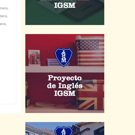
lrano
,
dario
,
aria
,