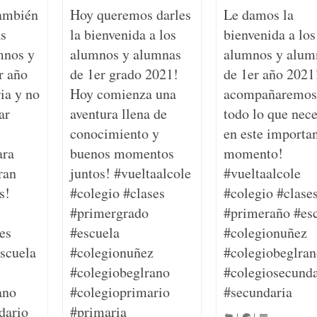
ambién
Hoy queremos darles
Le damos la
s
la bienvenida a los
bienvenida a los
mnos y
alumnos y alumnas
alumnos y alum
r año
de 1er grado 2021!
de 1er año 2021
ia y no
Hoy comienza una
acompañaremos
ar
aventura llena de
todo lo que nece
conocimiento y
en este importa
ara
buenos momentos
momento!
ran
juntos! #vueltaalcole
#vueltaalcole
s!
#colegio #clases
#colegio #clase
#primergrado
#primeraño #es
es
#escuela
#colegionuñez
scuela
#colegionuñez
#colegiobeglran
#colegiobeglrano
#colegiosecunda
ano
#colegioprimario
#secundaria
dario
#primaria