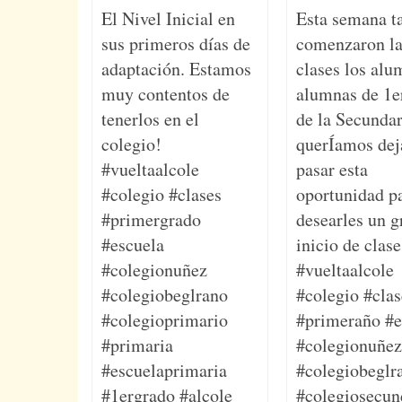
El Nivel Inicial en
Esta semana t
sus primeros días de
comenzaron la
adaptación. Estamos
clases los alu
muy contentos de
alumnas de 1e
tenerlos en el
de la Secundar
colegio!
querÍamos dej
#vueltaalcole
pasar esta
#colegio #clases
oportunidad p
#primergrado
desearles un g
#escuela
inicio de clase
#colegionuñez
#vueltaalcole
#colegiobeglrano
#colegio #clas
#colegioprimario
#primeraño #e
#primaria
#colegionuñez
#escuelaprimaria
#colegiobeglr
#1ergrado #alcole
#colegiosecun