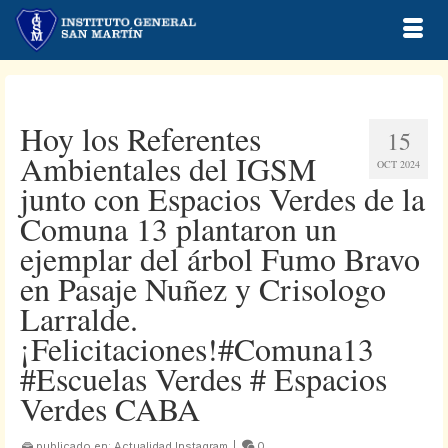
Hoy los Referentes
15
Ambientales del IGSM
OCT 2024
junto con Espacios Verdes de la
Comuna 13 plantaron un
ejemplar del árbol Fumo Bravo
en Pasaje Nuñez y Crisologo
Larralde.
¡Felicitaciones!#Comuna13
#Escuelas Verdes # Espacios
Verdes CABA
publicado en:
Actualidad Instagram
|
0