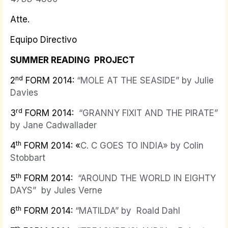
Atte.
Equipo Directivo
SUMMER READING PROJECT
nd
2
FORM 2014:
“MOLE AT THE SEASIDE” by Julie
Davies
rd
3
FORM 2014:
“GRANNY FIXIT AND THE PIRATE”
by Jane Cadwallader
th
4
FORM 2014: «
C. C GOES TO INDIA» by Colin
Stobbart
th
5
FORM 2014:
“AROUND THE WORLD IN EIGHTY
DAYS” by Jules Verne
th
6
FORM 2014:
“MATILDA” by Roald Dahl