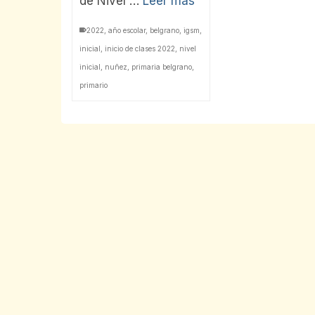
de Nivel …
Leer más
2022
,
año escolar
,
belgrano
,
igsm
,
inicial
,
inicio de clases 2022
,
nivel
inicial
,
nuñez
,
primaria belgrano
,
primario