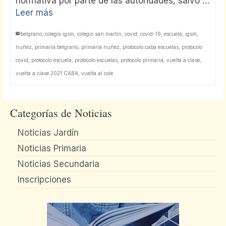
normativa por parte de las autoridades, salvo …
Leer más
belgrano
,
colegio igsm
,
colegio san martin
,
covid
,
covid-19
,
escuela
,
igsm
,
nuñez
,
primaria belgrano
,
primaria nuñez
,
protocolo caba escuelas
,
protocolo
covid
,
protocolo escuela
,
protocolo escuelas
,
protocolo primaria
,
vuelta a clase
,
vuelta a clase 2021 CABA
,
vuelta al cole
Categorías de Noticias
Noticias Jardín
Noticias Primaria
Noticias Secundaria
Inscripciones