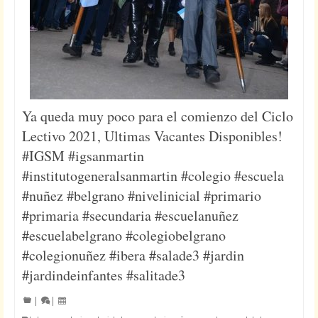
Ya queda muy poco para el comienzo del Ciclo
Lectivo 2021, Ultimas Vacantes Disponibles!
#IGSM #igsanmartin
#institutogeneralsanmartin #colegio #escuela
#nuñez #belgrano #nivelinicial #primario
#primaria #secundaria #escuelanuñez
#escuelabelgrano #colegiobelgrano
#colegionuñez #ibera #salade3 #jardin
#jardindeinfantes #salitade3
|
|