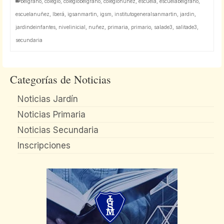
belgrano
,
colegio
,
colegiobelgrano
,
colegionuñez
,
escuela
,
escuelabelgrano
,
escuelanuñez
,
Iberá
,
igsanmartin
,
igsm
,
institutogeneralsanmartin
,
jardin
,
jardindeinfantes
,
nivelinicial
,
nuñez
,
primaria
,
primario
,
salade3
,
salitade3
,
secundaria
Categorías de Noticias
Noticias Jardín
Noticias Primaria
Noticias Secundaria
Inscripciones