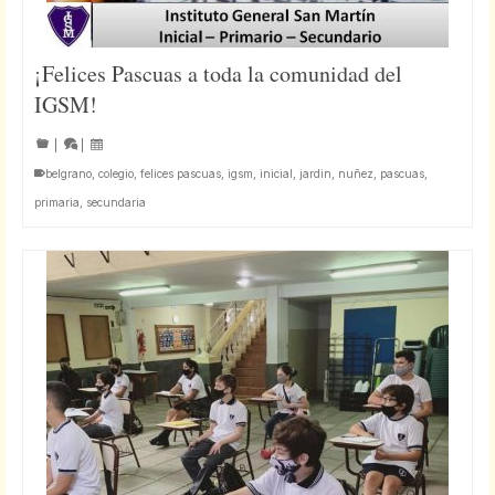
¡Felices Pascuas a toda la comunidad del
IGSM!
|
|
belgrano
,
colegio
,
felices pascuas
,
igsm
,
inicial
,
jardin
,
nuñez
,
pascuas
,
primaria
,
secundaria