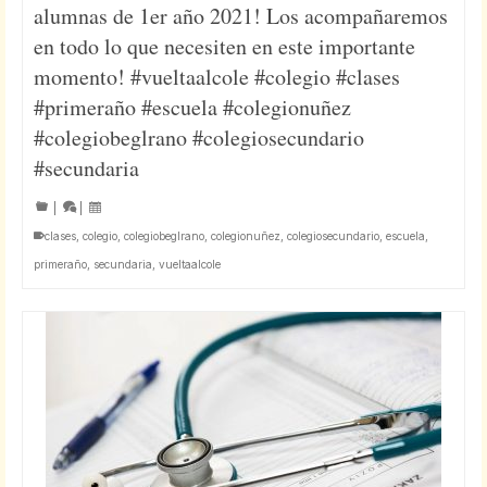
alumnas de 1er año 2021! Los acompañaremos
en todo lo que necesiten en este importante
momento! #vueltaalcole #colegio #clases
#primeraño #escuela #colegionuñez
#colegiobeglrano #colegiosecundario
#secundaria
|
|
clases
,
colegio
,
colegiobeglrano
,
colegionuñez
,
colegiosecundario
,
escuela
,
primeraño
,
secundaria
,
vueltaalcole