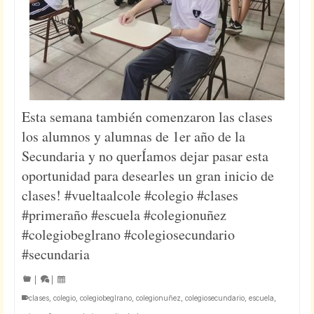
Esta semana también comenzaron las clases
los alumnos y alumnas de 1er año de la
Secundaria y no querÍamos dejar pasar esta
oportunidad para desearles un gran inicio de
clases! #vueltaalcole #colegio #clases
#primeraño #escuela #colegionuñez
#colegiobeglrano #colegiosecundario
#secundaria
|
|
clases
,
colegio
,
colegiobeglrano
,
colegionuñez
,
colegiosecundario
,
escuela
,