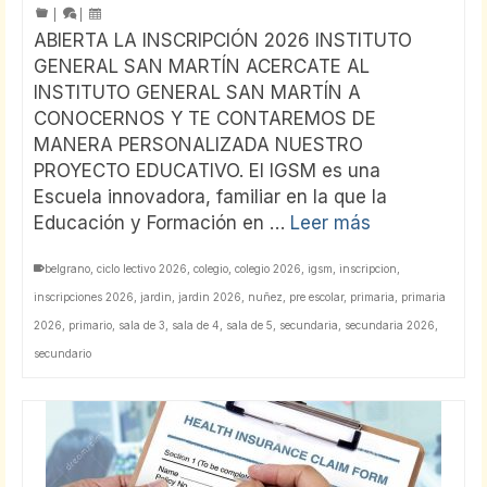
|
|
ABIERTA LA INSCRIPCIÓN 2026 INSTITUTO
GENERAL SAN MARTÍN ACERCATE AL
INSTITUTO GENERAL SAN MARTÍN A
CONOCERNOS Y TE CONTAREMOS DE
MANERA PERSONALIZADA NUESTRO
PROYECTO EDUCATIVO. El IGSM es una
Escuela innovadora, familiar en la que la
Educación y Formación en …
Leer más
belgrano
,
ciclo lectivo 2026
,
colegio
,
colegio 2026
,
igsm
,
inscripcion
,
inscripciones 2026
,
jardin
,
jardin 2026
,
nuñez
,
pre escolar
,
primaria
,
primaria
2026
,
primario
,
sala de 3
,
sala de 4
,
sala de 5
,
secundaria
,
secundaria 2026
,
secundario