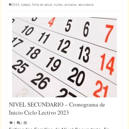
2024
,
colegio
,
ficha de salud
,
nuñez
,
primaria
,
secundaria
NIVEL SECUNDARIO – Cronograma de
Inicio Ciclo Lectivo 2023
|
|