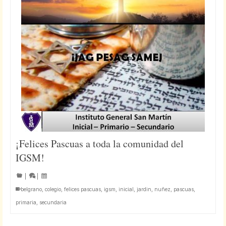
¡Felices Pascuas a toda la comunidad del
IGSM!
|
|
belgrano
,
colegio
,
felices pascuas
,
igsm
,
inicial
,
jardin
,
nuñez
,
pascuas
,
primaria
,
secundaria