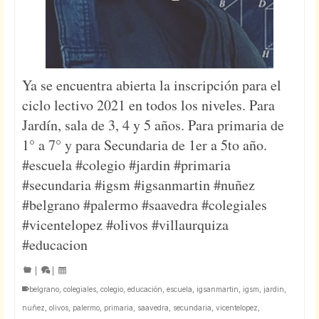
Ya se encuentra abierta la inscripción para el
ciclo lectivo 2021 en todos los niveles. Para
Jardín, sala de 3, 4 y 5 años. Para primaria de
1° a 7° y para Secundaria de 1er a 5to año.
#escuela #colegio #jardin #primaria
#secundaria #igsm #igsanmartin #nuñez
#belgrano #palermo #saavedra #colegiales
#vicentelopez #olivos #villaurquiza
#educacion
|
|
belgrano
,
colegiales
,
colegio
,
educación
,
escuela
,
igsanmartin
,
igsm
,
jardin
,
nuñez
,
olivos
,
palermo
,
primaria
,
saavedra
,
secundaria
,
vicentelopez
,