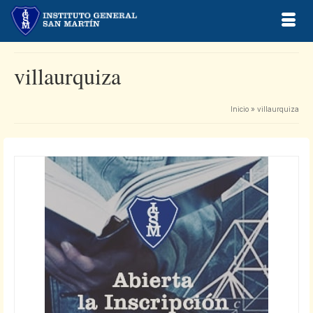
villaurquiza
Inicio
»
villaurquiza