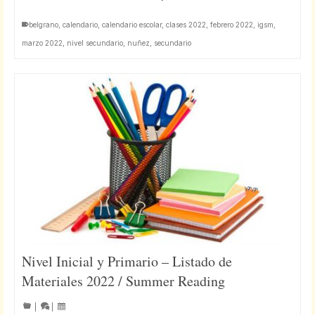
belgrano
,
calendario
,
calendario escolar
,
clases 2022
,
febrero 2022
,
igsm
,
marzo 2022
,
nivel secundario
,
nuñez
,
secundario
Nivel Inicial y Primario – Listado de
Materiales 2022 / Summer Reading
|
|