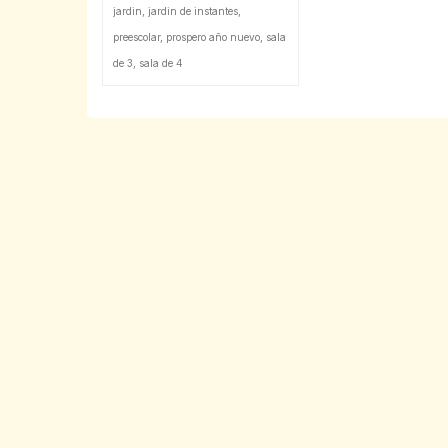
jardin
,
jardin de instantes
,
preescolar
,
prospero año nuevo
,
sala
de 3
,
sala de 4