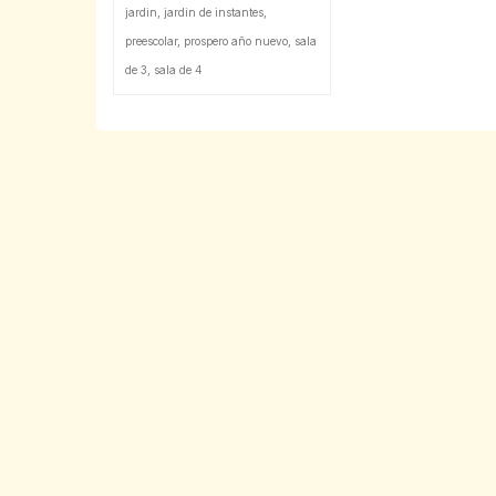
jardin
,
jardin de instantes
,
preescolar
,
prospero año nuevo
,
sala
de 3
,
sala de 4