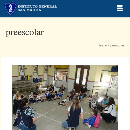
preescolar
Inicio
»
preescolar