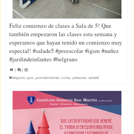
Feliz comienzo de clases a Sala de 5! Que
también empezaron las clases esta semana y
esperamos que hayan tenido un comienzo muy
especial! #salade5 #preescolar #igsm #nuñez
#jardindeinfantes #belgrano
|
|
belgrano
,
igsm
,
jardindeinfantes
,
nuñez
,
preescolar
,
salade5