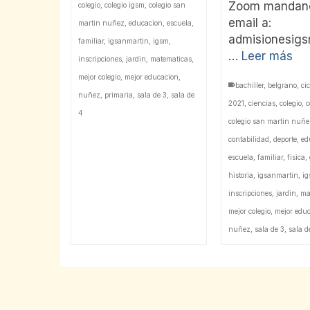
Zoom mandan
colegio
,
colegio igsm
,
colegio san
email a:
martin nuñez
,
educacion
,
escuela
,
admisionesig
familiar
,
igsanmartin
,
igsm
,
…
Leer más
inscripciones
,
jardin
,
matematicas
,
mejor colegio
,
mejor educacion
,
bachiller
,
belgrano
,
cic
nuñez
,
primaria
,
sala de 3
,
sala de
2021
,
ciencias
,
colegio
,
c
4
colegio san martin nuñe
contabilidad
,
deporte
,
ed
escuela
,
familiar
,
fisica
,
historia
,
igsanmartin
,
i
inscripciones
,
jardin
,
ma
mejor colegio
,
mejor edu
nuñez
,
sala de 3
,
sala d