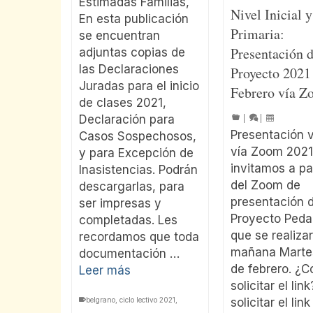
Estimadas Familias,
Nivel Inicial y
En esta publicación
Primaria:
se encuentran
Presentación 
adjuntas copias de
las Declaraciones
Proyecto 2021
Juradas para el inicio
Febrero vía 
de clases 2021,
Declaración para
|
|
Presentación v
Casos Sospechosos,
vía Zoom 2021
y para Excepción de
invitamos a pa
Inasistencias. Podrán
del Zoom de
descargarlas, para
presentación d
ser impresas y
Proyecto Ped
completadas. Les
que se realiza
recordamos que toda
mañana Martes
documentación …
de febrero. ¿
Leer más
solicitar el lin
solicitar el link
belgrano
,
ciclo lectivo 2021
,