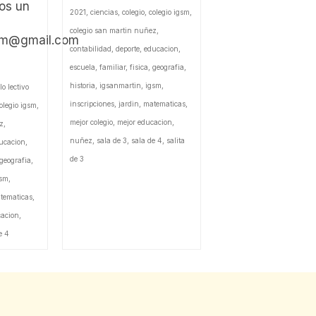
os un
2021
,
ciencias
,
colegio
,
colegio igsm
,
colegio san martin nuñez
,
sm@gmail.com
contabilidad
,
deporte
,
educacion
,
escuela
,
familiar
,
fisica
,
geografia
,
historia
,
igsanmartin
,
igsm
,
lo lectivo
inscripciones
,
jardin
,
matematicas
,
olegio igsm
,
mejor colegio
,
mejor educacion
,
z
,
nuñez
,
sala de 3
,
sala de 4
,
salita
ucacion
,
de 3
geografia
,
gsm
,
tematicas
,
cacion
,
e 4