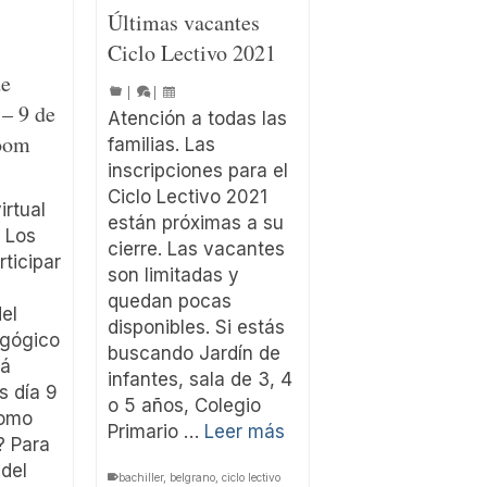
Últimas vacantes
Ciclo Lectivo 2021
de
|
|
 – 9 de
Atención a todas las
Zoom
familias. Las
inscripciones para el
Ciclo Lectivo 2021
irtual
están próximas a su
 Los
cierre. Las vacantes
rticipar
son limitadas y
quedan pocas
el
disponibles. Si estás
agógico
buscando Jardín de
rá
infantes, sala de 3, 4
 día 9
o 5 años, Colegio
Como
Primario …
Leer más
k? Para
 del
bachiller
,
belgrano
,
ciclo lectivo