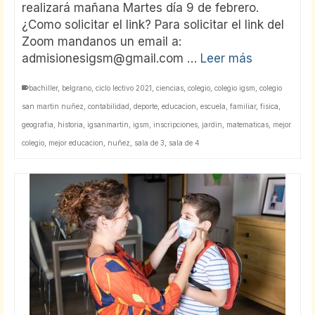
realizará mañana Martes día 9 de febrero.
¿Como solicitar el link? Para solicitar el link del
Zoom mandanos un email a:
admisionesigsm@gmail.com …
Leer más
bachiller
,
belgrano
,
ciclo lectivo 2021
,
ciencias
,
colegio
,
colegio igsm
,
colegio
san martin nuñez
,
contabilidad
,
deporte
,
educacion
,
escuela
,
familiar
,
fisica
,
geografia
,
historia
,
igsanmartin
,
igsm
,
inscripciones
,
jardin
,
matematicas
,
mejor
colegio
,
mejor educacion
,
nuñez
,
sala de 3
,
sala de 4