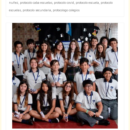
nuñez
,
protocolo caba escuelas
,
protocolo covid
,
protocolo escuela
,
protocolo
escuelas
,
protocolo secundaria
,
protocologo colegios