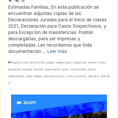
|
|
Estimadas Familias, En esta publicación se
encuentran adjuntas copias de las
Declaraciones Juradas para el inicio de clases
2021, Declaración para Casos Sospechosos, y
para Excepción de Inasistencias. Podrán
descargarlas, para ser impresas y
completadas. Les recordamos que toda
documentación …
Leer más
belgrano
,
ciclo lectivo 2021
,
colegio
,
colegio igsm
,
colegio san martin nuñez
,
educacion
,
escuela
,
familiar
,
igsanmartin
,
igsm
,
inscripciones
,
jardin
,
matematicas
,
mejor colegio
,
mejor educacion
,
nuñez
,
primaria
,
sala de 3
,
sala de
4