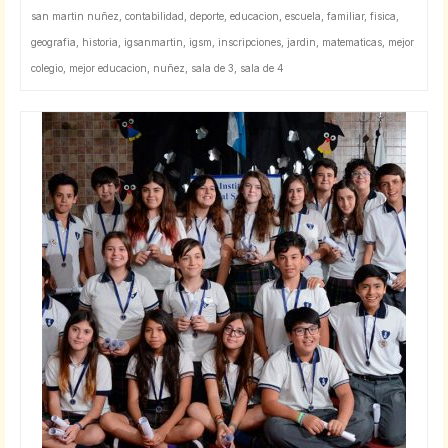
san martin nuñez
,
contabilidad
,
deporte
,
educacion
,
escuela
,
familiar
,
fisica
,
geografia
,
historia
,
igsanmartin
,
igsm
,
inscripciones
,
jardin
,
matematicas
,
mejor
colegio
,
mejor educacion
,
nuñez
,
sala de 3
,
sala de 4