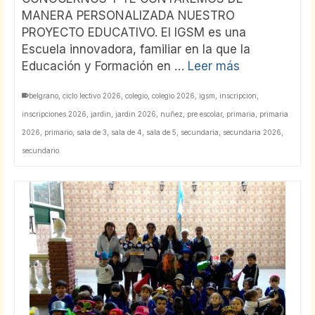
MANERA PERSONALIZADA NUESTRO
PROYECTO EDUCATIVO. El IGSM es una
Escuela innovadora, familiar en la que la
Educación y Formación en …
Leer más
belgrano
,
ciclo lectivo 2026
,
colegio
,
colegio 2026
,
igsm
,
inscripcion
,
inscripciones 2026
,
jardin
,
jardin 2026
,
nuñez
,
pre escolar
,
primaria
,
primaria
2026
,
primario
,
sala de 3
,
sala de 4
,
sala de 5
,
secundaria
,
secundaria 2026
,
secundario