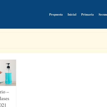
Propuesta
Inicial
Primaria
Secun
rio –
lases
2021