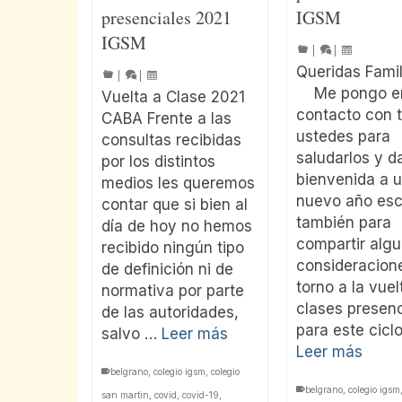
presenciales 2021
IGSM
IGSM
|
|
Queridas Fam
|
|
Me pongo e
Vuelta a Clase 2021
contacto con 
CABA Frente a las
ustedes para
consultas recibidas
saludarlos y da
por los distintos
bienvenida a 
medios les queremos
nuevo año esc
contar que si bien al
también para
día de hoy no hemos
compartir alg
recibido ningún tipo
consideracion
de definición ni de
torno a la vuel
normativa por parte
clases presenc
de las autoridades,
para este cicl
salvo …
Leer más
Leer más
belgrano
,
colegio igsm
,
colegio
belgrano
,
colegio igsm
san martin
,
covid
,
covid-19
,