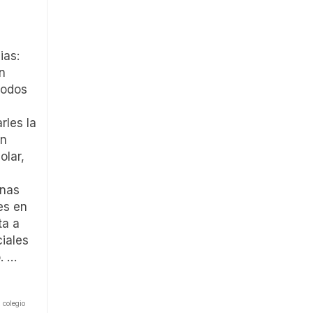
ilias:
n
todos
rles la
un
olar,
unas
es en
ta a
iales
o. …
,
colegio