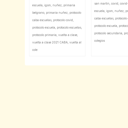
san martin
,
covid
,
covid
escuela
,
igsm
,
nuñez
,
primaria
escuela
,
igsm
,
nuñez
,
pr
belgrano
,
primaria nuñez
,
protocolo
caba escuelas
,
protocolo
caba escuelas
,
protocolo covid
,
protocolo escuela
,
protoc
protocolo escuela
,
protocolo escuelas
,
protocolo secundaria
,
pr
protocolo primaria
,
vuelta a clase
,
colegios
vuelta a clase 2021 CABA
,
vuelta al
cole