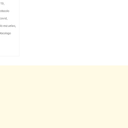
-19
,
otocolo
 covid
,
olo escuelas
,
otocologo