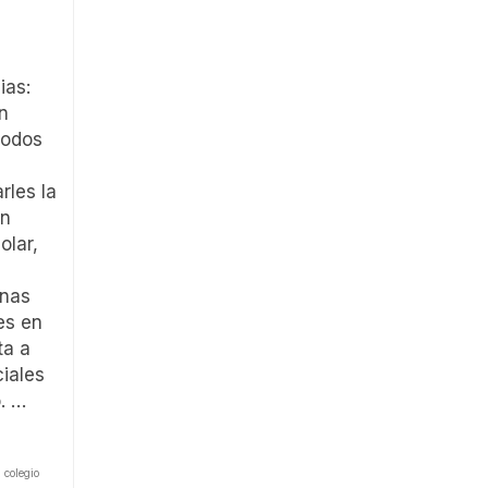
ilias:
n
todos
rles la
un
olar,
unas
es en
ta a
iales
o. …
,
colegio