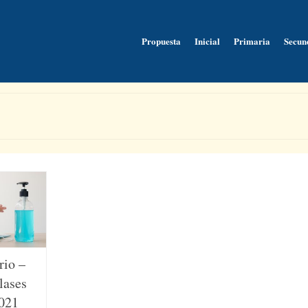
Propuesta
Inicial
Primaria
Secun
rio –
lases
2021