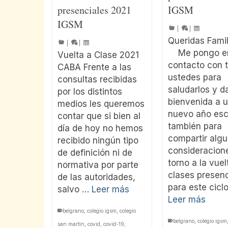
presenciales 2021
IGSM
IGSM
|
|
Queridas Fam
|
|
Me pongo e
Vuelta a Clase 2021
contacto con 
CABA Frente a las
ustedes para
consultas recibidas
saludarlos y da
por los distintos
bienvenida a 
medios les queremos
nuevo año esc
contar que si bien al
también para
día de hoy no hemos
compartir alg
recibido ningún tipo
consideracion
de definición ni de
torno a la vuel
normativa por parte
clases presenc
de las autoridades,
para este cicl
salvo …
Leer más
Leer más
belgrano
,
colegio igsm
,
colegio
belgrano
,
colegio igsm
san martin
,
covid
,
covid-19
,