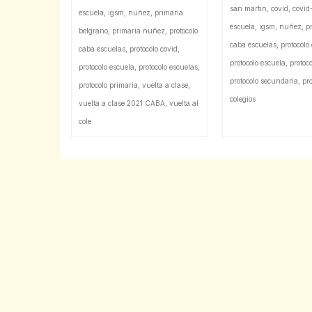
san martin
,
covid
,
covid
escuela
,
igsm
,
nuñez
,
primaria
escuela
,
igsm
,
nuñez
,
pr
belgrano
,
primaria nuñez
,
protocolo
caba escuelas
,
protocolo
caba escuelas
,
protocolo covid
,
protocolo escuela
,
protoc
protocolo escuela
,
protocolo escuelas
,
protocolo secundaria
,
pr
protocolo primaria
,
vuelta a clase
,
colegios
vuelta a clase 2021 CABA
,
vuelta al
cole