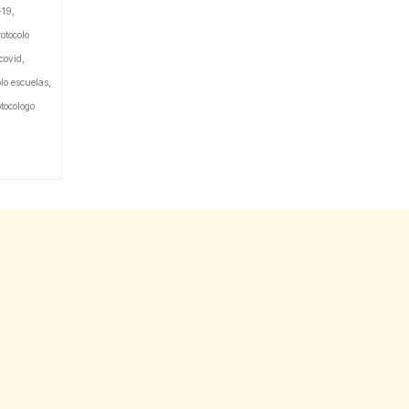
-19
,
otocolo
 covid
,
olo escuelas
,
otocologo