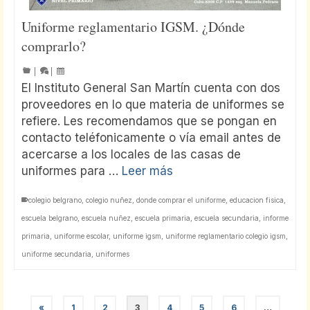
Uniforme reglamentario IGSM. ¿Dónde
comprarlo?
|
|
El Instituto General San Martín cuenta con dos
proveedores en lo que materia de uniformes se
refiere. Les recomendamos que se pongan en
contacto teléfonicamente o vía email antes de
acercarse a los locales de las casas de
uniformes para …
Leer más
colegio belgrano
,
colegio nuñez
,
donde comprar el uniforme
,
educacion fisica
,
escuela belgrano
,
escuela nuñez
,
escuela primaria
,
escuela secundaria
,
informe
primaria
,
uniforme escolar
,
uniforme igsm
,
uniforme reglamentario colegio igsm
,
uniforme secundaria
,
uniformes
«
1
2
3
4
5
6
…