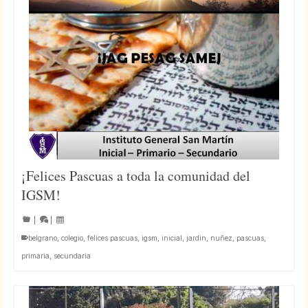
¡Felices Pascuas a toda la comunidad del
IGSM!
|
|
belgrano
,
colegio
,
felices pascuas
,
igsm
,
inicial
,
jardin
,
nuñez
,
pascuas
,
primaria
,
secundaria