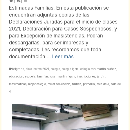
|
|
Estimadas Familias, En esta publicación se
encuentran adjuntas copias de las
Declaraciones Juradas para el inicio de clases
2021, Declaración para Casos Sospechosos, y
para Excepción de Inasistencias. Podrán
descargarlas, para ser impresas y
completadas. Les recordamos que toda
documentación …
Leer más
belgrano
,
ciclo lectivo 2021
,
colegio
,
colegio igsm
,
colegio san martin nuñez
,
educacion
,
escuela
,
familiar
,
igsanmartin
,
igsm
,
inscripciones
,
jardin
,
matematicas
,
mejor colegio
,
mejor educacion
,
nuñez
,
primaria
,
sala de 3
,
sala de
4